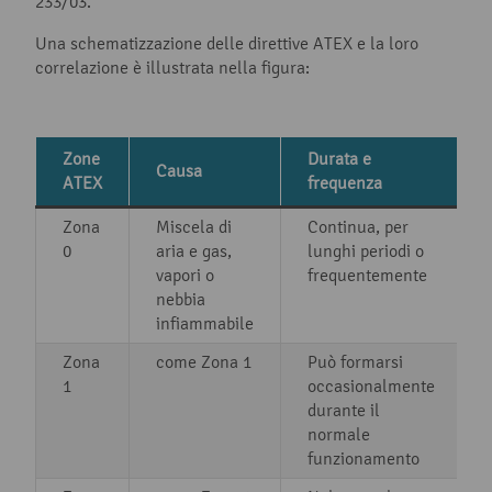
233/03.
Una schematizzazione delle direttive ATEX e la loro
correlazione è illustrata nella figura:
Zone
Durata e
Causa
ATEX
frequenza
Zona
Miscela di
Continua, per
0
aria e gas,
lunghi periodi o
vapori o
frequentemente
nebbia
infiammabile
Zona
come Zona 1
Può formarsi
1
occasionalmente
durante il
normale
funzionamento