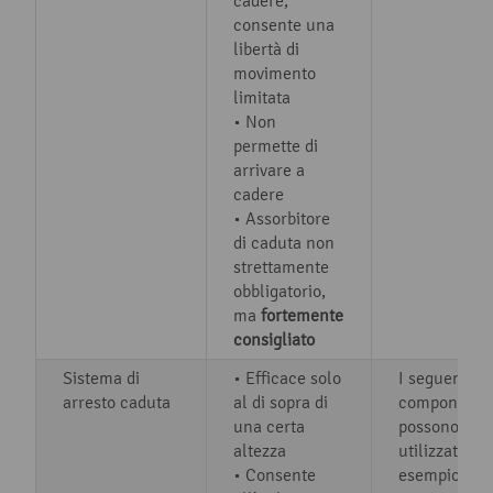
cadere,
consente una
libertà di
movimento
limitata
• Non
permette di
arrivare a
cadere
• Assorbitore
di caduta non
strettamente
obbligatorio,
ma
fortemente
consigliato
Sistema di
• Efficace solo
I seguenti
arresto caduta
al di sopra di
componenti
una certa
possono ess
altezza
utilizzati, ad
• Consente
esempio, in 