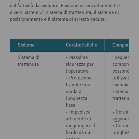
dall’attività da svolgere. Esistono essenzialmente tre
diversi sistemi: il sistema di tratttenuta, il sistema di
posizionamento e il sistema di arresto caduta.
Sistema
Caratteristiche
Componenti
Sistema di
• Massima
I seguenti
trattenuta
sicurezza per
componenti
l’operatore
possono ess
• Protezione
utilizzati, ad
tramite una
esempio, in 
corda di
sistema di
lunghezza
trattenuta:
fissa
• Impedisce
• Cordino di
all’utente di
aggancio
raggiungere il
• Cordino a
bordo da cui
lunghezza fi