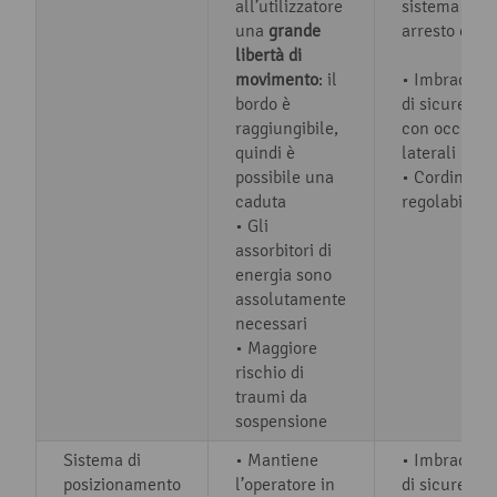
all’utilizzatore
sistema di
una
grande
arresto cadu
libertà di
movimento
: il
• Imbracatu
bordo è
di sicurezza
raggiungibile,
con occhiell
quindi è
laterali
possibile una
• Cordino
caduta
regolabile
• Gli
assorbitori di
energia sono
assolutamente
necessari
• Maggiore
rischio di
traumi da
sospensione
Sistema di
• Mantiene
• Imbracatu
posizionamento
l’operatore in
di sicurezza