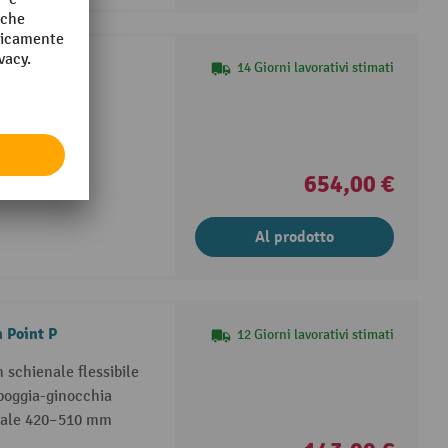
14 Giorni lavorativi stimati
concavo
e del peso
astico, opaca
654,00 €
Al prodotto
n Point P
12 Giorni lavorativi stimati
n schienale flessibile
poggia-ginocchia
duale 420–510 mm