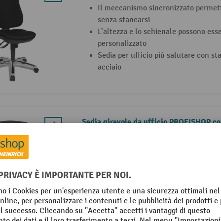
Il meccanismo sincronizzato permett
senza stancarsi
L’altezza e lo schienale possono ess
personalizzato
Sedia per ufficio più salutare con sta
acciaio
Sedia girevole da ufficio PROFISHOP c
Meccanismo sincrono Hip-Move
Base a razze in materiale plastico, 
Copertura in 100% poliolefine
3 Varianti