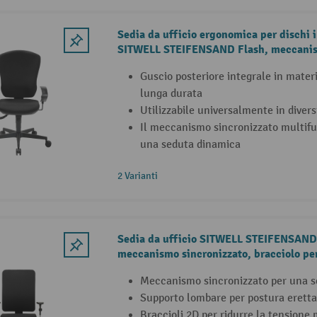
Sedia da ufficio ergonomica per dischi i
SITWELL STEIFENSAND Flash, meccanism
polipropilene, nero, portata 110 kg
Guscio posteriore integrale in mater
lunga durata
Utilizzabile universalmente in divers
Il meccanismo sincronizzato multif
una seduta dinamica
2 Varianti
Sedia da ufficio SITWELL STEIFENSAND 
meccanismo sincronizzato, bracciolo per
regolabile in altezza
Meccanismo sincronizzato per una s
Supporto lombare per postura eretta
Braccioli 2D per ridurre la tensione