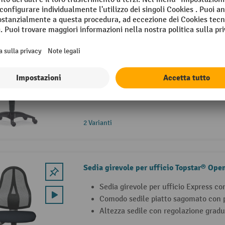
Sedia girevole da ufficio Cube
Sedie da ufficio salutari con sedile 
Meccanismo sincrono con regolazion
Robusta base a razze in materiale pl
2 Varianti
Sedia girevole per ufficio Topstar® Ope
Sedia girevole per ufficio Express co
Comodo sedile piatto sagomato con 
Altezza sedile con regolazione gra