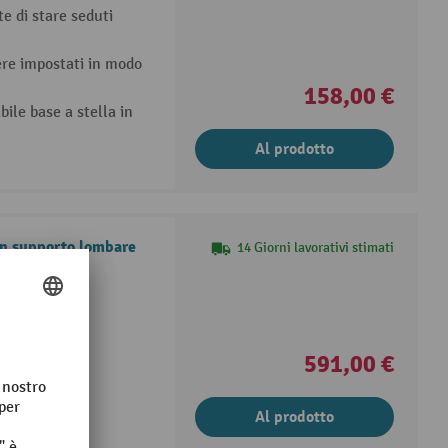
e di stare seduti
ere impostati in modo
158,00 €
bile base a stella in
Al prodotto
on supporto lombare
14 Giorni lavorativi stimati
opaca
591,00 €
Al prodotto