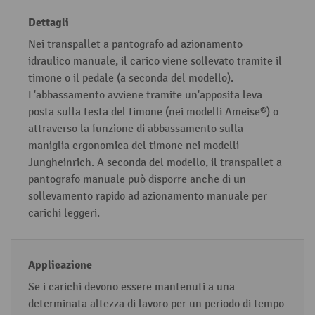
p
a
Nei transpallet a pantografo ad azionamento
n
idraulico manuale, il carico viene sollevato tramite il
t
timone o il pedale (a seconda del modello).
o
L'abbassamento avviene tramite un'apposita leva
g
posta sulla testa del timone (nei modelli Ameise®) o
attraverso la funzione di abbassamento sulla
r
maniglia ergonomica del timone nei modelli
af
Jungheinrich. A seconda del modello, il transpallet a
o
pantografo manuale può disporre anche di un
sollevamento rapido ad azionamento manuale per
carichi leggeri.
Se i carichi devono essere mantenuti a una
determinata altezza di lavoro per un periodo di tempo