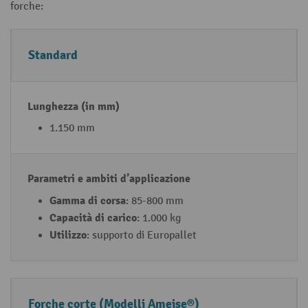
forche:
M
L
P
Standard
o
u
a
d
n
r
el
g
a
li
h
m
1.150 mm
e
e
e
m
z
tr
is
z
i
Gamma di corsa
: 85-800 mm
u
a
e
Capacità di carico
: 1.000 kg
r
(i
a
Utilizzo
: supporto di Europallet
e
n
m
d
m
bi
el
m
ti
le
)
d’
Forche corte (Modelli Ameise®)