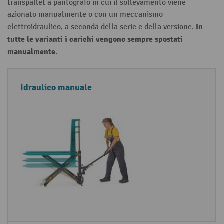
transpallet a pantografo in cui il sollevamento viene
azionato manualmente o con un meccanismo
In
elettroidraulico, a seconda della serie e della versione.
tutte le varianti i carichi vengono sempre spostati
manualmente
.
A
D
A
Idraulico manuale
zi
e
p
o
t
p
n
t
li
a
a
c
m
g
a
e
li
z
n
i
t
o
o
n
a
e