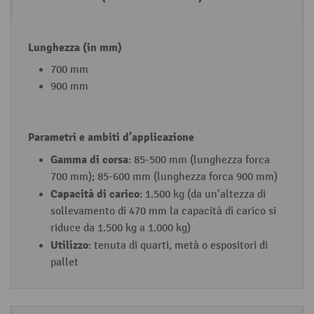
fo
a
r
p
c
p
h
li
700 mm
e
c
900 mm
d
a
el
zi
tr
o
a
n
Gamma di corsa
: 85-500 mm (lunghezza forca
n
e
700 mm); 85-600 mm (lunghezza forca 900 mm)
Capacità di carico
s
: 1.500 kg (da un’altezza di
sollevamento di 470 mm la capacità di carico si
p
riduce da 1.500 kg a 1.000 kg)
al
Utilizzo
: tenuta di quarti, metà o espositori di
le
pallet
t
a
p