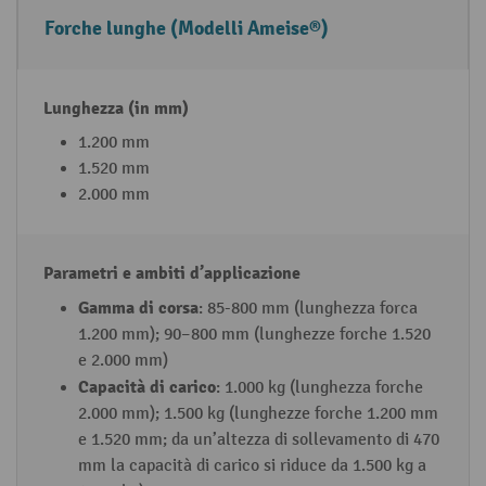
a
Forche lunghe (Modelli Ameise®)
n
t
o
g
1.200 mm
r
1.520 mm
2.000 mm
af
o
Gamma di corsa
: 85-800 mm (lunghezza forca
1.200 mm); 90–800 mm (lunghezze forche 1.520
e 2.000 mm)
Capacità di carico
: 1.000 kg (lunghezza forche
2.000 mm); 1.500 kg (lunghezze forche 1.200 mm
e 1.520 mm; da un’altezza di sollevamento di 470
mm la capacità di carico si riduce da 1.500 kg a