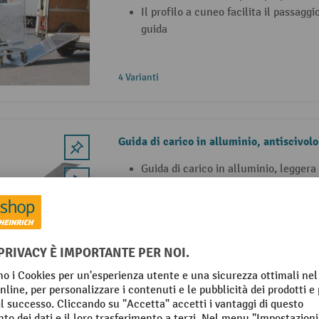
Il profilo a cuneo facilita il passaggi
guida
4 Varianti
Guida di carico in alluminio, antiscivolo
Guida di carico in alluminio, leggera
Spessore del materiale di 6 cm per u
Resistenza allo scivolamento grazie a
8 Varianti