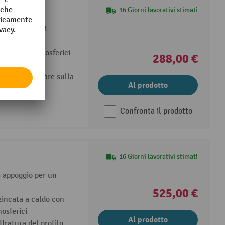
protezione
16 Giorni lavorativi stimati
o con bordo di
gli agenti atmosferici
288,00 €
ide di scivolare sulla
Al prodotto
Confronta il prodotto
16 Giorni lavorativi stimati
i appoggio per un
525,00 €
zincata a caldo con
osferici
Al prodotto
ffratura del profilo