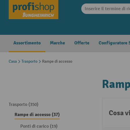
search
Skip to main navigation
Assortimento
Marche
Offerte
Configuratore S
Casa
Trasporto
Rampe di accesso
Rampe
Trasporto (350)
Cosa v
Rampe di accesso (37)
Ponti di carico (19)