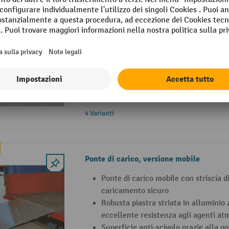
Guide di carico Universal, con bordo di 
Guida di carico Universal in allumini
protezione per una guida sicura
Peso specifico ridotto e resistenza a
(materiale: Alluminio)
Un sostegno stabile impedisce alle gu
rampa
4 Varianti
Ponte di carico, versione mobile
Ponte di carico mobile con striscia d
caricamento sicuro
Robusta piastra striata in alluminio 
eccellente resistenza agli agenti atm
Superficie anti-scivolo grazie alla go