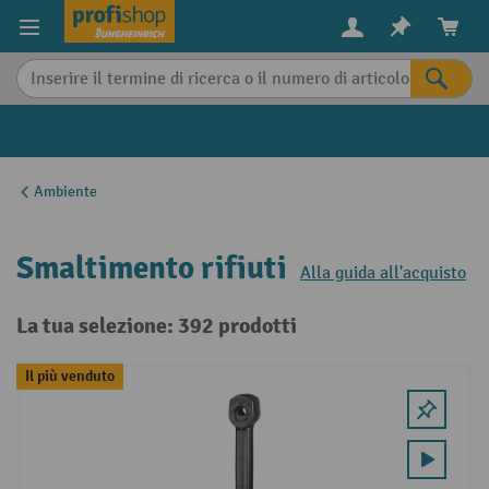
in content
Ambiente
Smaltimento rifiuti
Alla guida all'acquisto
La tua selezione: 392 prodotti
Il più venduto