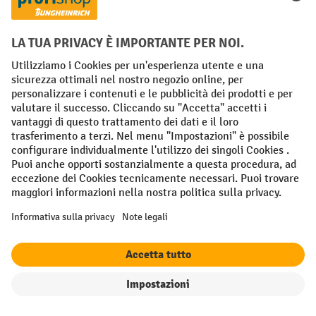
Pulizia:
i sistemi di raccolta e di separazione dei rifiuti,
selezionati in base alle esigenze, possono essere
idealmente integrati nei processi operativi e installati
quasi ovunque. In questo modo i rifiuti possono essere
smaltiti direttamente dove vengono generati.
L'ambiente di lavoro rimane pertanto pulito e ordinato,
in particolare in settori igienicamente sensibili come la
gastronomia o nella lavorazione degli alimenti.
Sostenibilità:
con adeguati sistemi di smaltimento
contribuisci ad una gestione sostenibile dei rifiuti.
Infatti con i giusti metodi di raccolta differenziata, i
rifiuti industriali non solo possono essere separati in
modo pulito, ma possono anche essere riciclati più
facilmente. Alcuni tipi di rifiuti, come il cartone o gli
imballaggi esterni, possono anche essere riutilizzati.
filtro
Ordina per
Risparmio sui costi:
con i giusti sistemi di smaltimento
rifiuti ingombranti, i rifiuti industriali non solo possono