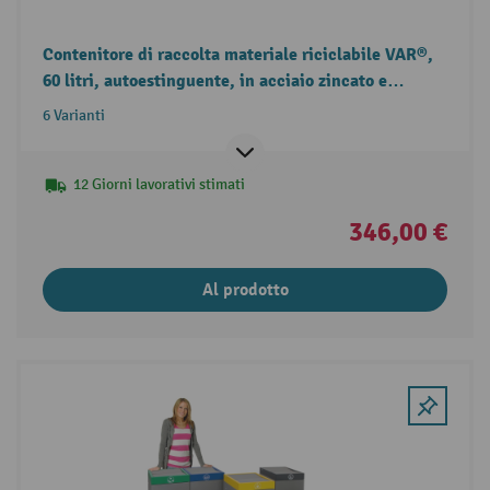
Contenitore di raccolta materiale riciclabile VAR®,
60 litri, autoestinguente, in acciaio zincato e
verniciato a polvere, coperchio rotondo
6 Varianti
12 Giorni lavorativi stimati
346,00 €
Al prodotto