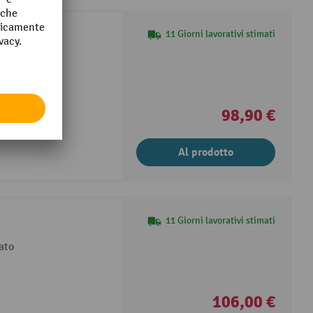
11 Giorni lavorativi stimati
ato
98,90 €
Al prodotto
11 Giorni lavorativi stimati
ato
106,00 €