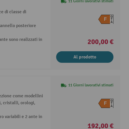
11 Giorni lavorativi stimati
e di classe di
G
F
A
annello posteriore
 ante sono realizzati in
200,00 €
Al prodotto
11 Giorni lavorativi stimati
lezione come modellini
G
 cristalli, orologi,
F
A
o variabili e 2 ante in
192,00 €