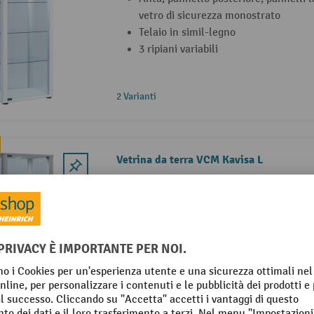
vetro di sicurezza monostrato
Telaio in simil-legno
3 ripiani variabili
2 Varianti
Vetrina da terra VCM Kavisa L
Anta, pannello posteriore, pannelli la
vetro di sicurezza monostrato
Telaio in simil-legno
5 ripiani variabili
2 Varianti