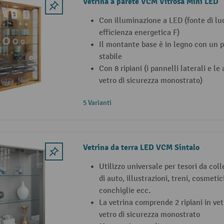
Vetrina a parete VCM Vitrosa Mini LED
Con illuminazione a LED (fonte di luc
efficienza energetica F)
Il montante base è in legno con un p
stabile
Con 8 ripiani (i pannelli laterali e le
vetro di sicurezza monostrato)
5 Varianti
Vetrina da terra LED VCM Sintalo
Utilizzo universale per tesori da col
di auto, illustrazioni, treni, cosmetici,
conchiglie ecc.
La vetrina comprende 2 ripiani in vetr
vetro di sicurezza monostrato