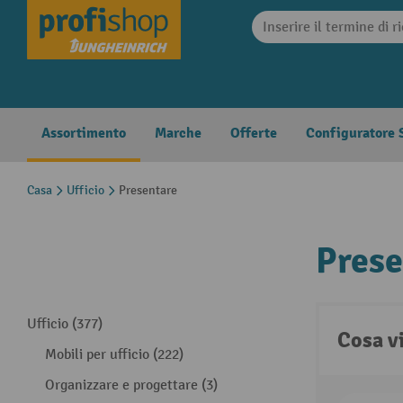
search
Skip to main navigation
Assortimento
Marche
Offerte
Configuratore S
Casa
Ufficio
Presentare
Prese
Ufficio (377)
Cosa v
Mobili per ufficio (222)
Organizzare e progettare (3)