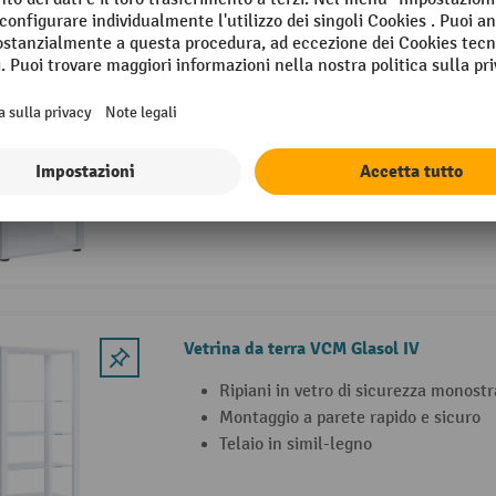
Vetrina da terra VCM Glasol III
Ripiani in vetro di sicurezza monostr
Montaggio a parete rapido e sicuro
Telaio in simil-legno
Vetrina da terra VCM Glasol IV
Ripiani in vetro di sicurezza monostr
Montaggio a parete rapido e sicuro
Telaio in simil-legno