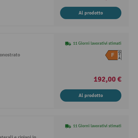
Al prodotto
11 Giorni lavorativi stimati
G
monostrato
F
A
192,00 €
Al prodotto
11 Giorni lavorativi stimati
terali e ripiani in