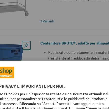
2 Varianti
Contenitore BRUTE®, adatto per aliment
Realizzato completamente in materia
(resistente al freddo, alla deformazion
Conformità HACCP e approvazione 
Certificazione EN di conformità al c
(secondo l'LNE)
Coperchio per contenitore BRUTE®, adat