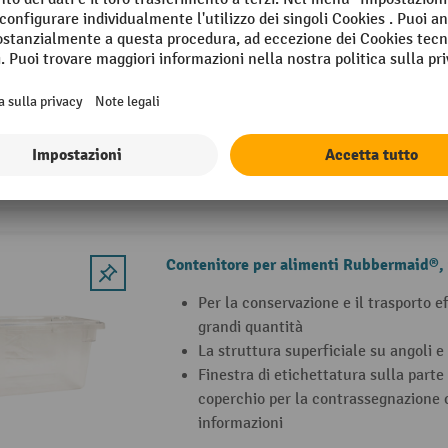
Per lo stoccaggio sicuro di grandi qu
In robusto polietilene (anti-rottura, 
urti)
Resistente al freddo
2 Varianti
Contenitore per alimenti Rubbermaid®, 
Per la conservazione e il trasporto ef
grandi quantità
La struttura superficiale su angoli e 
Finestra di etichettatura sulla parte 
coperchio per la contrassegnazione 
informazioni