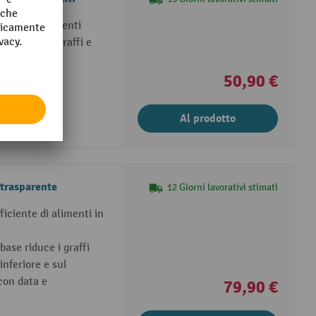
antità di alimenti
resistente a graffi e
50,90 €
Al prodotto
trasparente
12 Giorni lavorativi stimati
ficiente di alimenti in
base riduce i graffi
inferiore e sul
con data e
79,90 €