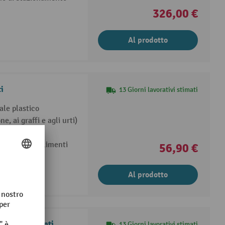
326,00 €
Al prodotto
i
13 Giorni lavorativi stimati
le plastico
e, ai graffi e agli urti)
USDA
ontatto con alimenti
56,90 €
Al prodotto
to per alimenti
13 Giorni lavorativi stimati