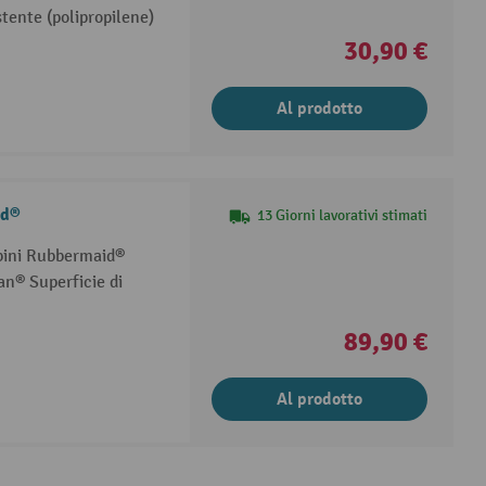
stente (polipropilene)
30,90 €
Al prodotto
id®
13 Giorni lavorativi stimati
mbini Rubbermaid®
an® Superficie di
89,90 €
Al prodotto