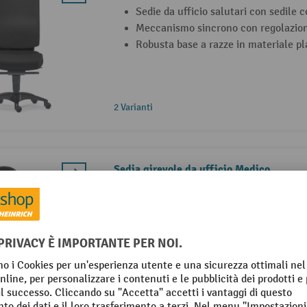
Sedie da ufficio salutari con sedile 
Meccanismo sincrono con regolazion
Robusta base a razze in materiale pl
2 Varianti
Sedia girevole da ufficio Medico
Sedia girevole da ufficio con suppor
nello schienale
Meccanismo sincrono con resistenza 
continuo
Supporto lombare per sostenere la zo
colonna vertebrale