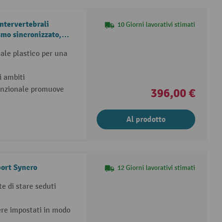
ntervertebrali
10 Giorni lavorativi stimati
o sincronizzato,
iale plastico per una
i ambiti
unzionale promuove
396,00 €
Al prodotto
port Syncro
12 Giorni lavorativi stimati
e di stare seduti
ere impostati in modo