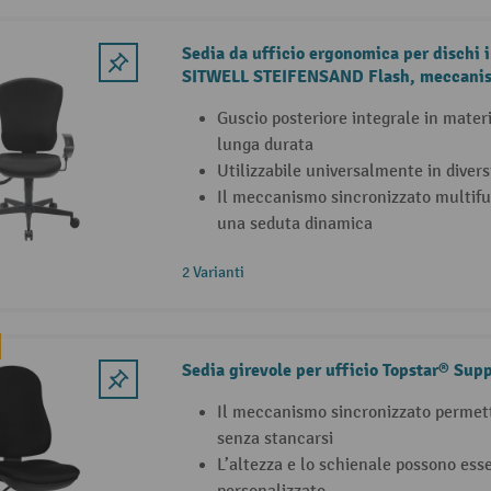
Sedia da ufficio ergonomica per dischi i
SITWELL STEIFENSAND Flash, meccanism
polipropilene, nero, portata 110 kg
Guscio posteriore integrale in mater
lunga durata
Utilizzabile universalmente in divers
Il meccanismo sincronizzato multif
una seduta dinamica
2 Varianti
Sedia girevole per ufficio Topstar® Sup
Il meccanismo sincronizzato permett
senza stancarsi
L’altezza e lo schienale possono ess