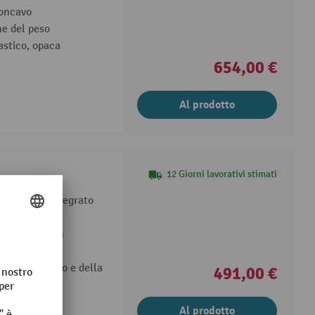
concavo
e del peso
astico, opaca
654,00 €
Al prodotto
12 Giorni lavorativi stimati
to lombare integrato
regolabile in
na del bacino e della
491,00 €
Al prodotto