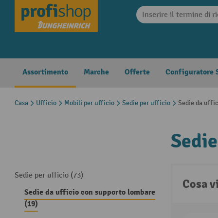
search
Skip to main navigation
Assortimento
Marche
Offerte
Configuratore S
Casa
Ufficio
Mobili per ufficio
Sedie per ufficio
Sedie da uffi
Sedie
Sedie per ufficio (73)
Cosa v
Sedie da ufficio con supporto lombare
(19)