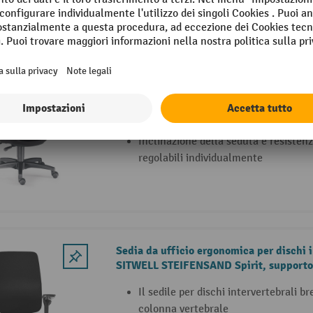
2 Varianti
Sedia girevole da ufficio RELAX
Sedia da ufficio con schienale alto 
ergonomico
Schienale e seduta regolabili in alte
Inclinazione della seduta e resistenz
regolabili individualmente
Sedia da ufficio ergonomica per dischi i
SITWELL STEIFENSAND Spirit, supporto 
profondità, bracciolo per sedia 5D
Il sedile per dischi intervertebrali br
colonna vertebrale