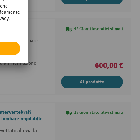
12 Giorni lavorativi stimati
e supporto lombare
zza
a all'inclinazione
600,00 €
Al prodotto
ntervertebrali
15 Giorni lavorativi stimati
lombare regolabile in
evettato allevia la