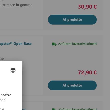
del rumore in gomma
30,90 €
Al prodotto
 Topstar® Open Base
22 Giorni lavorativi stimati
oso
72,90 €
Al prodotto
Topstar® Syncro
22 Giorni lavorativi stimati