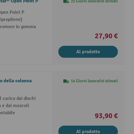
star® Open Point P
22 Giorni lavorativi stimati
Open Point P
ipropilene)
el rumore in gomma
27,90 €
Al prodotto
o della colonna
14 Giorni lavorativi stimati
l carico dai dischi
a e dai muscoli
ntabile
93,90 €
Al prodotto