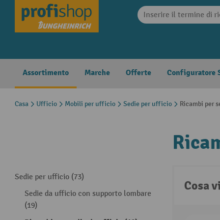
search
Skip to main navigation
Assortimento
Marche
Offerte
Configuratore S
Casa
Ufficio
Mobili per ufficio
Sedie per ufficio
Ricambi per s
Ricam
Sedie per ufficio (73)
Cosa v
Sedie da ufficio con supporto lombare
(19)