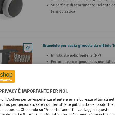
Superficie di scorrimento isolante 
termoplastica
Bracciolo per sedia girevole da ufficio
In robusto polipropilene (PP)
Per un lavoro ergonomico, non fatic
Montaggio semplice
Bracciolo per sedia girevole da ufficio 