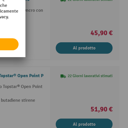
cio Topstar® Syncro con
propilene
45,90 €
Al prodotto
 Topstar® Open Point P
22 Giorni lavorativi stimati
io Topstar® Open Point
e butadiene stirene
51,90 €
Al prodotto