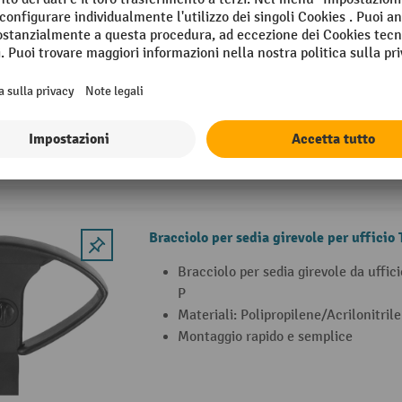
Bracciolo per sedie girevoli per uffi
sedile concavo
Montaggio semplice e rapido
Struttura altamente robusta in poli
2 Varianti
Bracciolo per sedia girevole per ufficio
Bracciolo per sedia girevole da uffic
P
Materiali: Polipropilene/Acrilonitril
Montaggio rapido e semplice