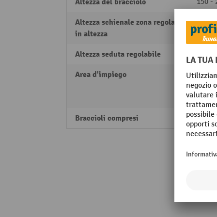
Altezza del bracciolo
150 -
Altezza schienale zona regolabile
600 -
in altezza
Altezza seduta regolabile
in co
Area d'impiego
Home 
Produ
Uffici
Braccioli compresi
sì