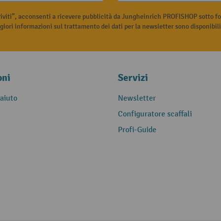
riviti”, acconsenti a ricevere pubblicità da Jungheinrich PROFISHOP sotto fo
iori informazioni sul trattamento dei dati per la newsletter sono disponibil
oni
Servizi
 aiuto
Newsletter
Configuratore scaffali
Profi-Guide