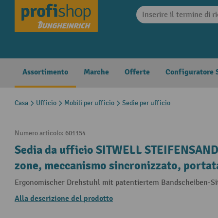
search
Skip to main navigation
Assortimento
Marche
Offerte
Configuratore S
Casa
Ufficio
Mobili per ufficio
Sedie per ufficio
Numero articolo:
601154
Sedia da ufficio SITWELL STEIFENSAND 
zone, meccanismo sincronizzato, portat
Ergonomischer Drehstuhl mit patentiertem Bandscheiben-Sit
Alla descrizione del prodotto