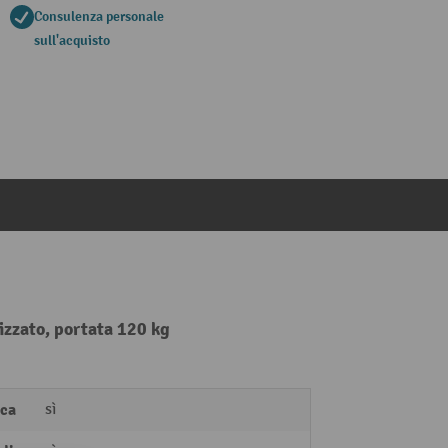
Consulenza personale
sull'acquisto
zzato, portata 120 kg
ica
sì