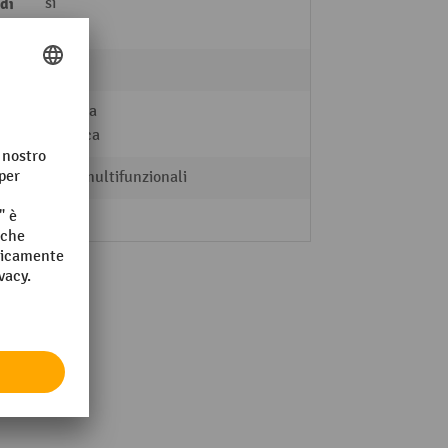
di
sì
sì
Gomma
Plastica
Rulli multifunzionali
alto