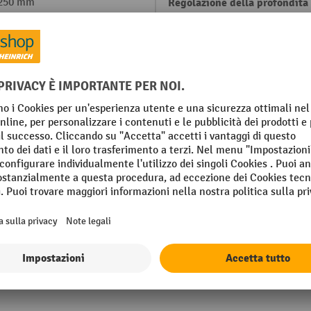
 250 mm
Regolazione della profondità 
seduta
 680 mm
Rulli
ntinuo
Rulli materiale
Office
zione
Rulli tipo
o
Schienale
Mostra tutti i dettagli tecnici