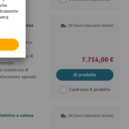
lettrico a catena
30 Giorni lavorativi stimati
dustriale leggero
l'alimentazione di
7.714,00 €
rrevole
a resistenza di
Al prodotto
icolarmente agevole
Confronta il prodotto
lettrico a catena
30 Giorni lavorativi stimati