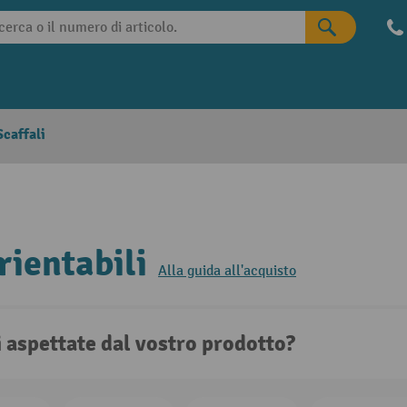
caffali
rientabili
Alla guida all'acquisto
i aspettate dal vostro prodotto?