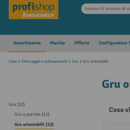
search
Skip to main navigation
Assortimento
Marche
Offerte
Configuratore S
Casa
Stoccaggio e sollevamento
Gru
Gru orientabili
Gru o
Gru (32)
Cosa v
Gru a portale (12)
Gru orientabili (12)