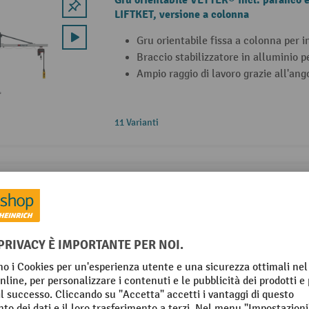
Gru orientabile VETTER® incl. paranco e
LIFTKET, versione a colonna
Gru orientabile fissa a colonna per i
Braccio stabilizzatore in alluminio p
Ampio raggio di lavoro grazie all'ango
11 Varianti
Gru orientabile VETTER® incl. paranco e
LIFTKET, versione da parete
Gru orientabile fissa da parete per in
Braccio stabilizzatore in alluminio p
Ampio raggio di lavoro grazie all'ango
11 Varianti