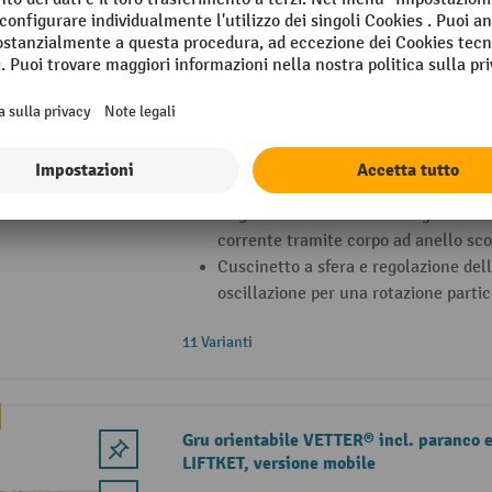
Gru orientabile VETTER® incl. paranco e
LIFTKET, versione a colonna
Gru orientabile a colonna per uso in
(secondo EN 13001 HC2 S2 HD2)
Angolo di rotazione di 360° grazie al
corrente tramite corpo ad anello sco
Cuscinetto a sfera e regolazione dell
oscillazione per una rotazione part
11 Varianti
Gru orientabile VETTER® incl. paranco e
LIFTKET, versione mobile