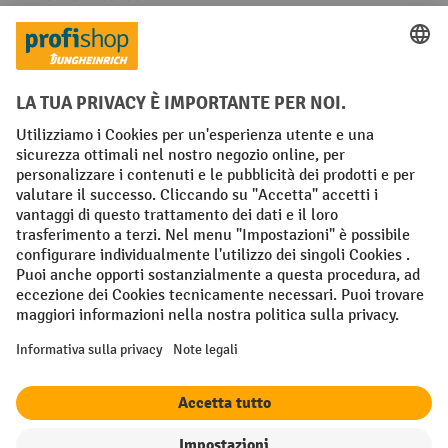
Facebook
YouTube
LinkedIn
Instagram
Condizioni Generali di Vendita
Dichiarazione di protezione dei dati
Impronta
Impostazioni sulla privacy
All prices excl. VAT plus
shipping costs
and possible delivery charges,
if not stated otherwise.
¹ Lo sconto è valido fino a esaurimento scorte. Lo sconto non si applica
ai prezzi speciali. Non è possibile la combinazione con altri sconti o
buoni in percentuale. | ² Lo sconto viene concesso una sola volta al
momento della prima registrazione alla newsletter. Il buono è valido
per 10 giorni e può essere riscosso online a partire da un valore netto
dell'ordine di 250 euro. L'importo dello sconto varia a seconda della
categoria di prodotto ed è fino al 10%. Sono esclusi i transpallet