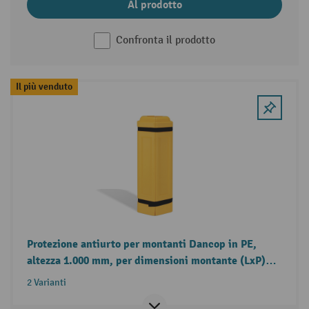
Al prodotto
Confronta il prodotto
Il più venduto
Protezione antiurto per montanti Dancop in PE,
altezza 1.000 mm, per dimensioni montante (LxP)
100-150 x 100-150 mm
2 Varianti