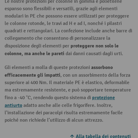
Le nostre protezioni per colonne in gomma e polietilene
espanso sono flessibili e versatili, grazie agli elementi
modulari in PE che possono essere utilizzati per proteggere
le colonne rotonde, le travi ad H e ad I, nonché i pilastri
quadrati e rettangolari. La confezione include anche barre di
collegamento che consentono di personalizzare la
proteggere non solo le
disposizione degli elementi per
colonne, ma anche le pareti
dai danni causati dagli urti.
assorbono
Gli elementi a molla di queste protezioni
efficacemente gli impatti
, con un assorbimento della forza
superiore ai 400 Nm. Il materiale PE è elastico, deformabile
ma estremamente resistente, e può sopportare temperature
protezione
fino a -40 °C, rendendo questo sistema di
antiurto
adatto anche alle celle frigorifere. Inoltre,
l’installazione dei paracolpi risulta estremamente facile
poiché non richiede l’utilizzo di alcun attrezzo.
Alla tabella dei contenuti