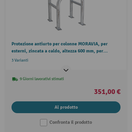
Protezione antiurto per colonne MORAVIA, per
esterni, zincata a caldo, altezza 600 mm, per
dimensioni colonna (LxP) fino a 600 x 600 mm
3 Varianti
9 Giorni lavorativi stimati
351,00 €
Al prodotto
Confronta il prodotto