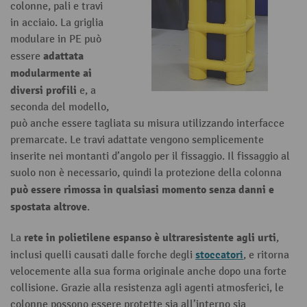
colonne, pali e travi
in acciaio. La griglia
modulare in PE può
adattata
essere
modularmente ai
diversi profili
e, a
seconda del modello,
può anche essere tagliata su misura utilizzando interfacce
premarcate. Le travi adattate vengono semplicemente
inserite nei montanti d’angolo per il fissaggio. Il fissaggio al
suolo non è necessario, quindi la protezione della colonna
può essere rimossa in qualsiasi momento senza danni e
spostata altrove
.
rete in polietilene espanso è ultraresistente agli urti
La
,
stoccatori
inclusi quelli causati dalle forche degli
, e ritorna
velocemente alla sua forma originale anche dopo una forte
collisione. Grazie alla resistenza agli agenti atmosferici, le
colonne possono essere protette sia all’interno sia