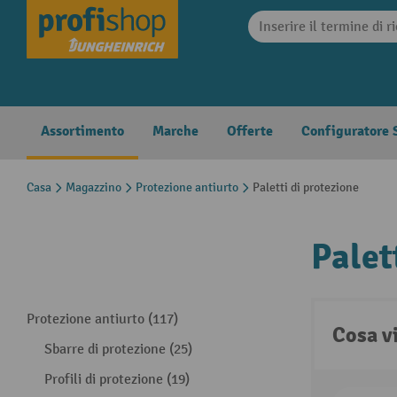
search
Skip to main navigation
Assortimento
Marche
Offerte
Configuratore S
Casa
Magazzino
Protezione antiurto
Paletti di protezione
Palet
Protezione antiurto (117)
Cosa v
Sbarre di protezione (25)
Profili di protezione (19)