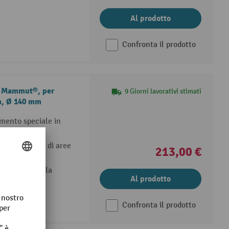
Al prodotto
Confronta il prodotto
ck Mammut®, per
9 Giorni lavorativi stimati
mm, Ø 140 mm
timento speciale in
 stabile
 in sicurezza di aree
213,00 €
erni
rsi settori della
Al prodotto
Confronta il prodotto