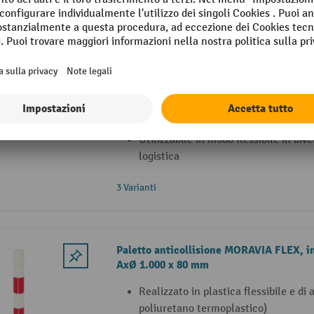
A.M.P.E.R.E. Paletto anticollisione St
per interni ed esterni, altezza 600- 1.
Elastico e resistente grazie al rives
materiale plastico dimensionalmente
Design speciale: ammortizzazione e
degli urti grazie agli anelli esterni m
Utilizzabile in modo flessibile in dive
logistica
3 Varianti
Paletto anticollisione MORAVIA FLEX, in
AxØ 1.000 x 80 mm
Realizzato in plastica flessibile e di 
poliuretano termoplastico)