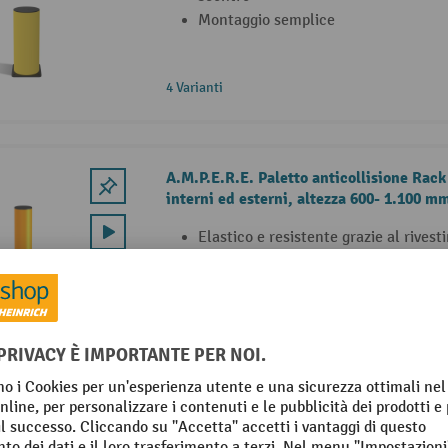
Montaggio semplice
4 Varianti
A.M.P.E.R.E. Paletto anticollisione Ra
interni ed esterni, altezza 600- 1.100 
Elastico e resistente grazie al rives
materiale plastico dimensionalmente
Ideale per la segnalazione e la messa
pericolose in ambienti interni ed est
Utilizzabile in modo flessibile in dive
logistica
3 Varianti