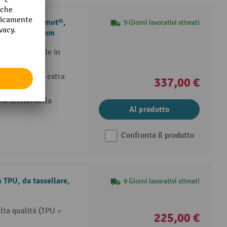
rong Rack Mammut®,
9 Giorni lavorativi stimati
100 mm, Ø 200 mm
timento speciale in
 stabile
 smorzamento extra
337,00 €
obili
rsi settori della
Al prodotto
Confronta il prodotto
 TPU, da tassellare,
9 Giorni lavorativi stimati
alta qualità (TPU =
225,00 €