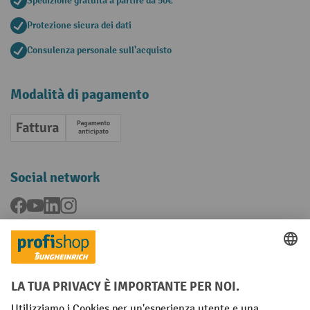
Spedizione gratuita a partire da 50€
Protezione sicura dei dati
Consulenza personale sull'acquisto
Modalità di pagamento
Fattura
Pagamento anticipato
Social network
Facebook
YouTube
LinkedIn
Instagram
Condizioni Generali di Vendita
Dichiarazione di protezione dei dati
Impronta