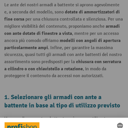
Le ante dei nostri armadi a battente si aprono agevolmente
dotate di ammortizzatori di
e, a seconda del modello, sono
fine corsa
per una chiusura controllata e silenziosa. Per una
armadi
migliore visibilità del contenuto, proponiamo anche
con ante dotate di finestre a vista
, mentre per un accesso
modelli con angoli di apertura
ancora più comodo offriamo
particolarmente ampi
. Infine, per garantire la massima
sicurezza, quasi tutti gli armadi con ante battenti del nostro
chiusura con serratura
assortimento sono predisposti per la
a cilindro o con chiavistello a rotazione
, in modo da
proteggere il contenuto da accessi non autorizzati.
1. Selezionare gli armadi con ante a
battente in base al tipo di utilizzo previsto
Un armadio con ante a battente può essere utilizzato per
l’officina, l’ufficio o anche per usi generici. Ciò che conta è