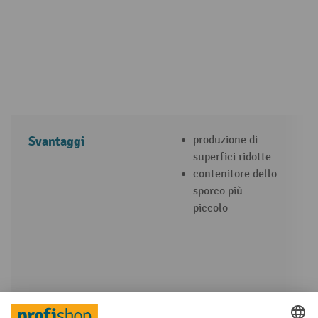
Svantaggi
produzione di
superfici ridotte
contenitore dello
sporco più
piccolo