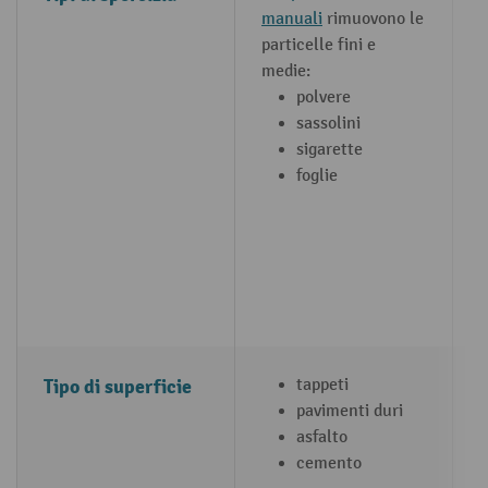
manuali
rimuovono le
u
particelle fini e
r
medie:
d
polvere
sassolini
sigarette
foglie
Tipo di superficie
tappeti
pavimenti duri
asfalto
cemento