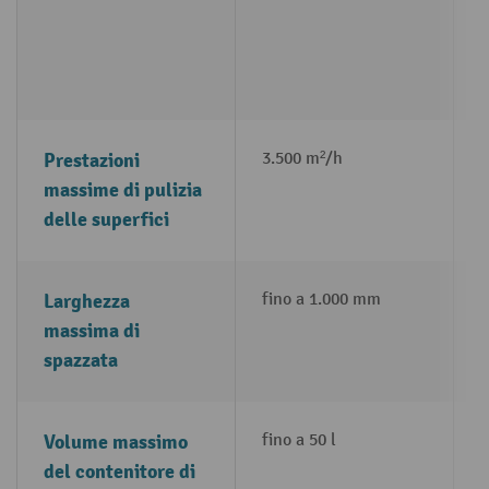
Prestazioni
3.500 m²/h
1
massime di pulizia
delle superfici
Larghezza
fino a 1.000 mm
f
massima di
spazzata
Volume massimo
fino a 50 l
f
del contenitore di