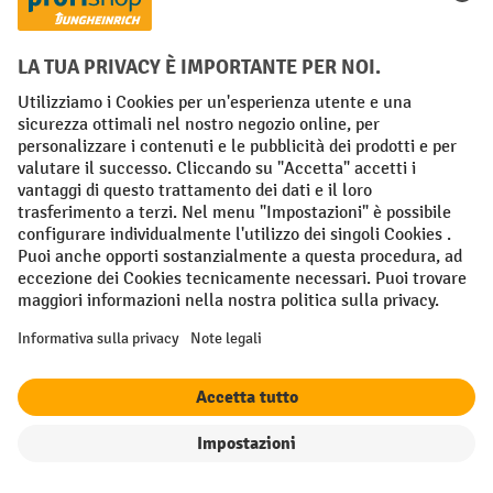
Alla tabella dei contenuti
3. Come scegliere la spazzatrice giusta?
Se desideri pulire regolarmente diverse aree con una
spazzatrice industriale, ti consigliamo di determinare in
anticipo le dimensioni della zona dei tuoi incarichi di lavoro.
potenza di aspirazione
Questo perché, oltre alla
, le
si differenziano anche per la capacità
macchine spazzatrici
di aspirazione e la larghezza di spazzamento
. Affinché il
modello selezionato soddisfi le tue esigenze, occorre
rispondere in anticipo a queste domande:
filtro
Ordina per
Quali tipi di sporco
e in quale misura deve raccogliere