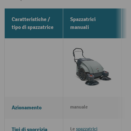
Caratteristiche /
Spazzatrici
S
tipo di spazzatrice
manuali
Azionamento
manuale
e
Tipi di sporcizia
Le
spazzatrici
L