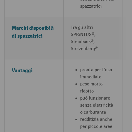
spazzatrici
Marchi disponibili
Tra gli altri
S
SPRiNTUS®,
di spazzatrici
Steinbock®,
Stolzenberg®
Vantaggi
pronta per l’uso
immediato
peso morto
ridotto
può funzionare
senza elettricità
o carburante
redditizia anche
per piccole aree