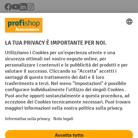
Facebook
YouTube
LinkedIn
Instagram
Condizioni Generali di Vendita
Dichiarazione di protezione dei dati
Impronta
Impostazioni sulla privacy
All prices excl. VAT plus
shipping costs
and possible delivery charges,
if not stated otherwise.
¹ Lo sconto è valido fino a esaurimento scorte. Lo sconto non si applica
ai prezzi speciali. Non è possibile la combinazione con altri sconti o
buoni in percentuale. | ² Lo sconto viene concesso una sola volta al
momento della prima registrazione alla newsletter. Il buono è valido
per 10 giorni e può essere riscosso online a partire da un valore netto
dell'ordine di 250 euro. L'importo dello sconto varia a seconda della
categoria di prodotto ed è fino al 10%. Sono esclusi i transpallet
elettrici, i carrelli elevatori elettrici, i carrelli elevatori frontali