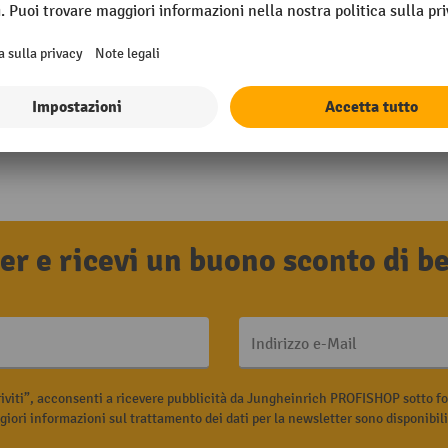
tter e ricevi un buono sconto di 
Indirizzo e-Mail
riviti”, acconsenti a ricevere pubblicità da Jungheinrich PROFISHOP sotto fo
iori informazioni sul trattamento dei dati per la newsletter sono disponibil