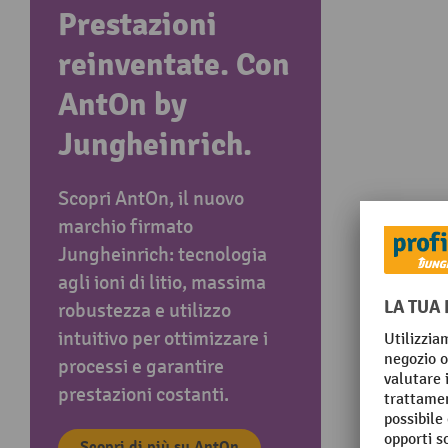
Prestazioni
reinventate. Con
AntOn by
Jungheinrich.
Scopri AntOn, il nuovo
marchio firmato
Jungheinrich: tecnologia
agli ioni di litio, massima
robustezza e utilizzo
intuitivo per ottimizzare i
processi e garantire
prestazioni costanti.
Scopri di più su AntOn