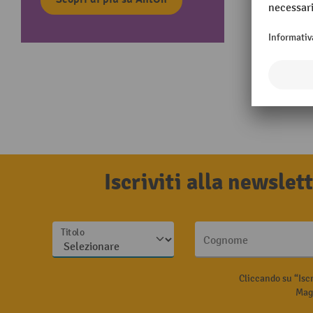
Iscriviti alla newsle
Titolo
Cognome
Cliccando su “Isc
Magg