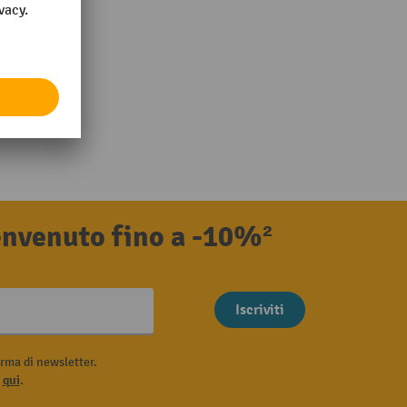
benvenuto fino a -10%²
Iscriviti
rma di newsletter.
i
qui
.