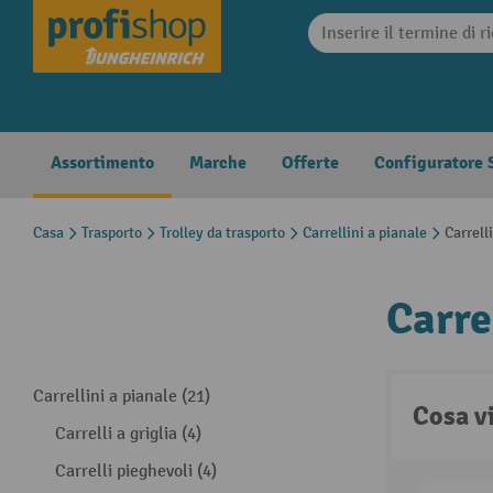
search
Skip to main navigation
Assortimento
Marche
Offerte
Configuratore S
Casa
Trasporto
Trolley da trasporto
Carrellini a pianale
Carrell
Carre
Carrellini a pianale (21)
Cosa v
Carrelli a griglia (4)
Carrelli pieghevoli (4)