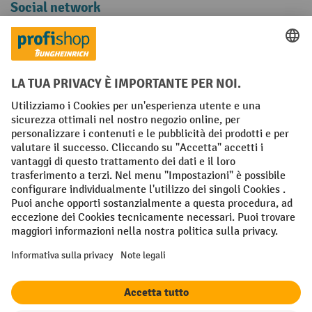
Social network
Facebook
YouTube
LinkedIn
Instagram
Condizioni Generali di Vendita
Dichiarazione di protezione dei dati
Impronta
Impostazioni sulla privacy
All prices excl. VAT plus
shipping costs
and possible delivery charges,
if not stated otherwise.
¹ Lo sconto è valido fino a esaurimento scorte. Lo sconto non si applica
ai prezzi speciali. Non è possibile la combinazione con altri sconti o
buoni in percentuale. | ² Lo sconto viene concesso una sola volta al
momento della prima registrazione alla newsletter. Il buono è valido
per 10 giorni e può essere riscosso online a partire da un valore netto
dell'ordine di 250 euro. L'importo dello sconto varia a seconda della