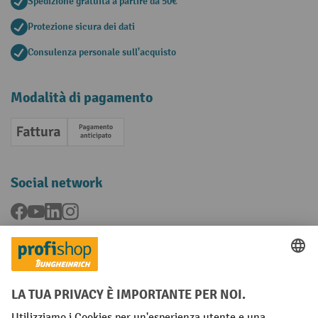
Spedizione gratuita a partire da 50€
Protezione sicura dei dati
Consulenza personale sull'acquisto
Modalità di pagamento
Fattura
Pagamento anticipato
Social network
Facebook
YouTube
LinkedIn
Instagram
Condizioni Generali di Vendita
Dichiarazione di protezione dei dati
Impronta