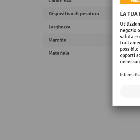
Colore RAL
RAL 70
Dispositivo di pesatura
no
Larghezza
1500
Marchio
TRES
Materiale
Accia