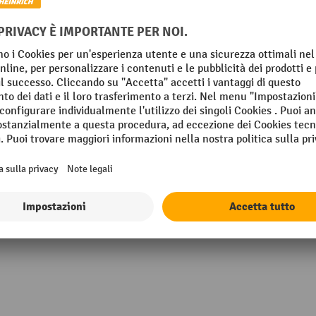
35 grigio chiaro
Peso proprio
Profondità
 mm
Segmento
TON
Superficie
io
Versione ESD