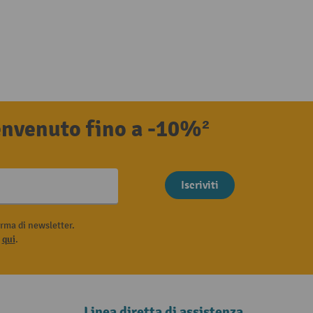
benvenuto fino a -10%²
Iscriviti
rma di newsletter.
i
qui
.
Linea diretta di assistenza