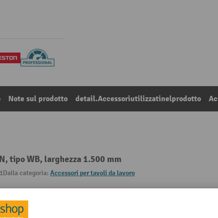
o
Note sul prodotto
detail.Accessoriutilizzatinelprodotto
Ac
TON, tipo WB, larghezza 1.500 mm
1
Dalla categoria:
Accessori per tavoli da lavoro
mm
Percorribile