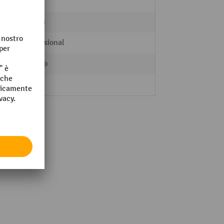
2 kg
30 mm
Professional
Acciaio
sì