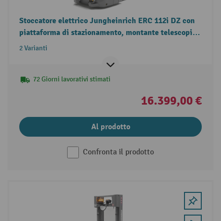
Stoccatore elettrico Jungheinrich ERC 112i DZ con
piattaforma di stazionamento, montante telescopico
triplo, portata 1.200 kg
2 Varianti
72 Giorni lavorativi stimati
16.399,00 €
Al prodotto
Confronta il prodotto