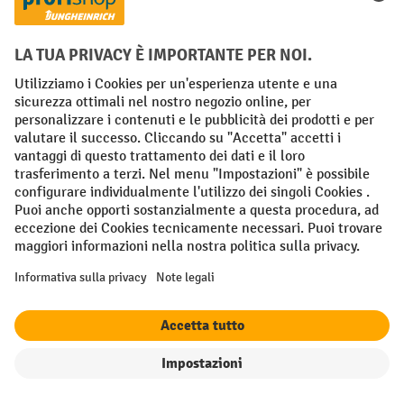
Iscriviti alla newsletter e ricevi un
buono sconto di benvenuto fino a
-10%²
Titolo
Cognome
Indirizzo e-Mail
filtro
Ordina per