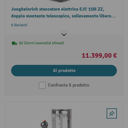
Jungheinrich stoccatore elettrico EJC 110i ZZ,
doppio montante telescopico, sollevamento libero,
portata 1.000 kg
6 Varianti
82 Giorni lavorativi stimati
11.399,00 €
Al prodotto
Confronta il prodotto