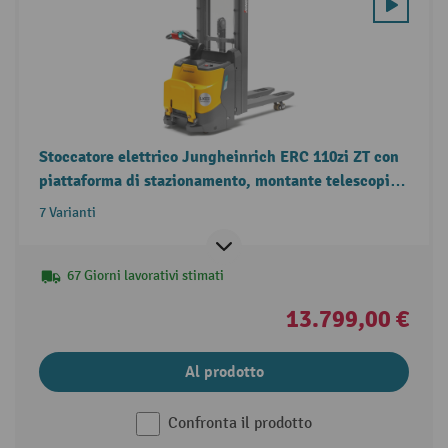
Stoccatore elettrico Jungheinrich ERC 110zi ZT con
piattaforma di stazionamento, montante telescopico
doppio, portata 1.000 kg
7 Varianti
67 Giorni lavorativi stimati
13.799,00 €
Al prodotto
Confronta il prodotto