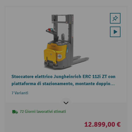
Stoccatore elettrico Jungheinrich ERC 112i ZT con
piattaforma di stazionamento, montante doppio
telescopico, portata 1.200 kg
7 Varianti
72 Giorni lavorativi stimati
12.899,00 €