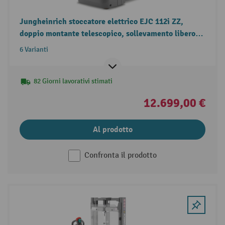
Jungheinrich stoccatore elettrico EJC 112i ZZ,
doppio montante telescopico, sollevamento libero,
portata 1.200 kg
6 Varianti
82 Giorni lavorativi stimati
12.699,00 €
Al prodotto
Confronta il prodotto