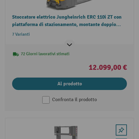
Stoccatore elettrico Jungheinrich ERC 110i ZT con
piattaforma di stazionamento, montante doppio
telescopico, portata 1.000 kg
7 Varianti
72 Giorni lavorativi stimati
12.099,00 €
Al prodotto
Confronta il prodotto