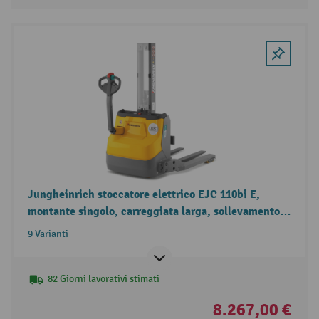
Jungheinrich stoccatore elettrico EJC 110bi E,
montante singolo, carreggiata larga, sollevamento
libero, portata 1.000 kg
9 Varianti
82 Giorni lavorativi stimati
8.267,00 €