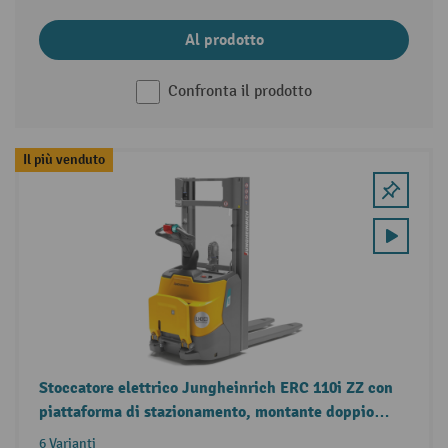
Al prodotto
Confronta il prodotto
Il più venduto
Stoccatore elettrico Jungheinrich ERC 110i ZZ con
piattaforma di stazionamento, montante doppio
telescopico, portata 1.000 kg
6 Varianti