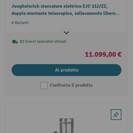
Jungheinrich stoccatore elettrico EJC 112/ZZ,
doppio montante telescopico, sollevamento libero,
portata 1.200 kg
6 Varianti
82 Giorni lavorativi stimati
11.099,00 €
Al prodotto
Confronta il prodotto