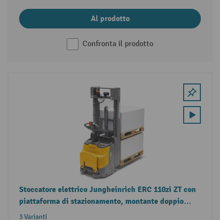
Al prodotto
Confronta il prodotto
Stoccatore elettrico Jungheinrich ERC 110zi ZT con
piattaforma di stazionamento, montante doppio
telescopico, doppia funzione di stoccaggio, portata
3 Varianti