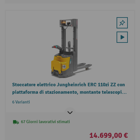
Stoccatore elettrico Jungheinrich ERC 110zi ZZ con
piattaforma di stazionamento, montante telescopico
doppio, portata 1.000 kg
6 Varianti
67 Giorni lavorativi stimati
14.699,00 €