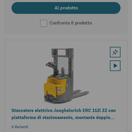
Al prodotto
Confronta il prodotto
Stoccatore elettrico Jungheinrich ERC 112i ZZ con
piattaforma di stazionamento, montante doppio
telescopico, portata 1.200 kg
6 Varianti