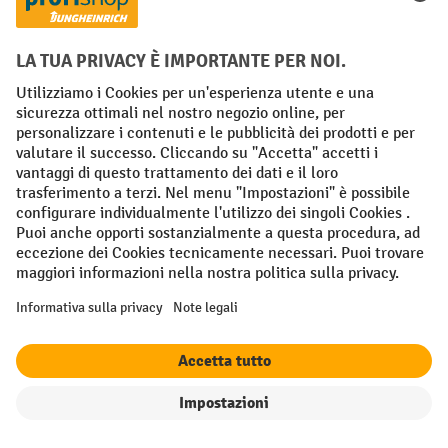
Iscriviti alla newsletter e ricevi un
buono sconto di benvenuto fino a
-10%²
Titolo
Cognome
filtro
Ordina per
Indirizzo e-Mail