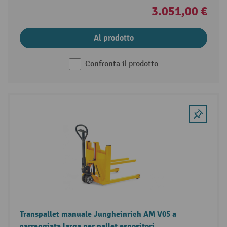
3.051,00 €
Al prodotto
Confronta il prodotto
Transpallet manuale Jungheinrich AM V05 a
carreggiata larga per pallet espositori