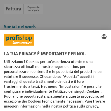
Fattura
Pagamento anticipato
Social network
Facebook
YouTube
LinkedIn
Instagram
Condizioni Generali di Vendita
Dichiarazione di protezione dei dati
Impronta
Impostazioni sulla privacy
All prices excl. VAT plus
shipping costs
and possible delivery charges,
if not stated otherwise.
¹ Lo sconto è valido fino a esaurimento scorte. Lo sconto non si applica