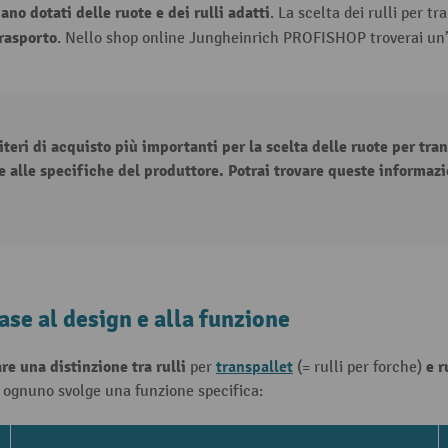
iano dotati delle ruote e dei rulli adatti
. La scelta dei rulli per t
trasporto
. Nello shop online Jungheinrich PROFISHOP troverai un’am
iteri di acquisto più importanti per la scelta delle ruote per trans
e alle specifiche del produttore. Potrai trovare queste informazi
base al design e alla funzione
are una distinzione tra
rulli
transpallet
e
r
per
(= rulli per forche)
e ognuno svolge una funzione specifica: