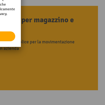
rsatile per magazzino e
tilizzo semplice per la movimentazione
in azienda