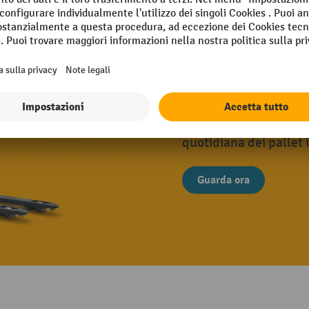
Soluzione ve
logistica
Struttura robusta e u
quotidiana dei pallet 
Guarda ora