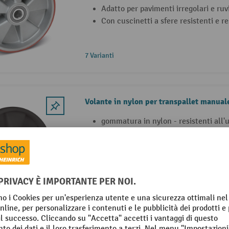
Adatto per pavimenti irregolari e ruv
Con cuscinetti a sfere resistenti e re
7 Varianti
Volante in nylon per transpallet manua
gommatura in nylon - resistenti all
bassissima resistenza al rotolament
Adatto per pavimenti lisci e piani
con cuscinetti a sfere profondi porta
5 Varianti