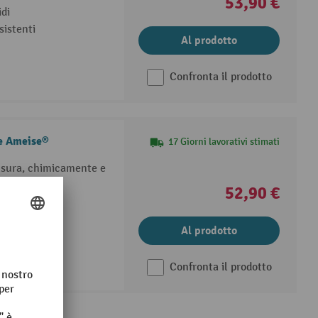
53,90 €
idi
sistenti
Al prodotto
Confronta il prodotto
le Ameise®
17 Giorni lavorativi stimati
'usura, chimicamente e
o
52,90 €
nti e durevoli
Al prodotto
Confronta il prodotto