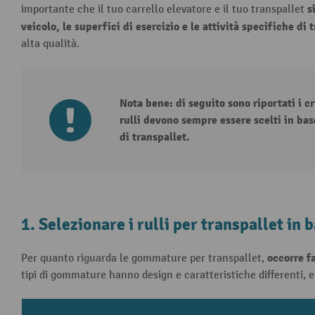
s
importante che il tuo carrello elevatore e il tuo transpallet
veicolo, le superfici di esercizio e le attività specifiche di 
alta qualità.
Nota bene: di seguito sono riportati i cr
rulli devono sempre essere scelti in bas
di transpallet.
1. Selezionare i rulli per transpallet in 
occorre f
Per quanto riguarda le gommature per transpallet,
tipi di gommature hanno design e caratteristiche differenti, 