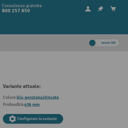
Consulenza gratuita
800 257 850
senza IVA
Variante attuale:
blu genziana/zincato
Colore:
436 mm
Profondità:
Configurare la variante