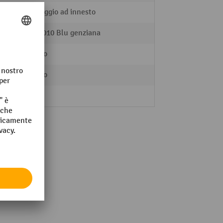
Montaggio ad innesto
RAL 5010 Blu genziana
zincato
zincato
6