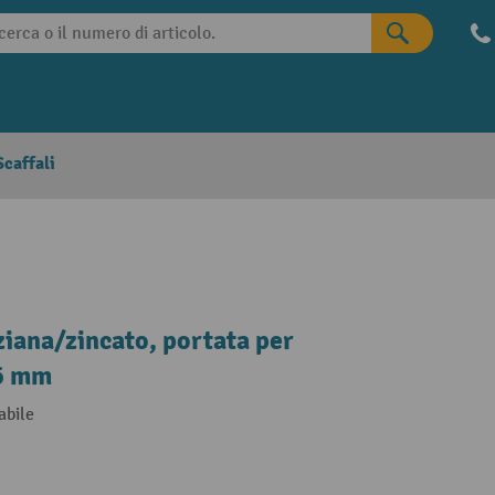
caffali
ziana/zincato, portata per
36 mm
abile