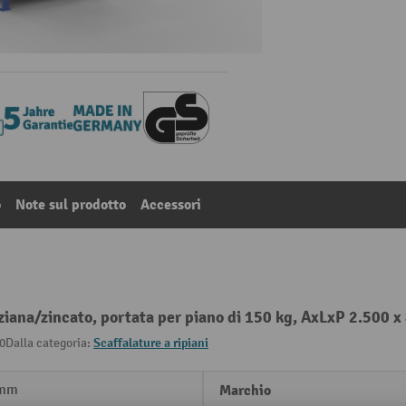
o
Note sul prodotto
Accessori
ziana/zincato, portata per piano di 150 kg, AxLxP 2.500 
0
Dalla categoria:
Scaffalature a ripiani
 mm
Marchio