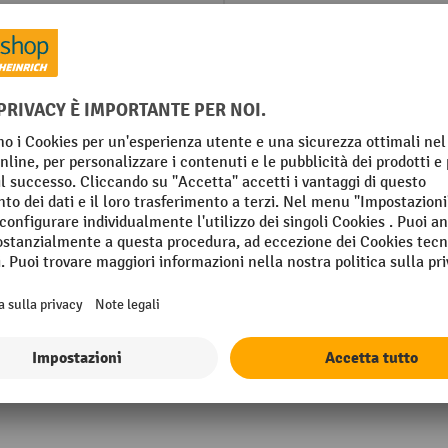
m
Montaggio
G 614/1 (scaffalature a
Montante colore RAL
)
Montanti colore
 1700 kg
Montanti superficie
g
Numero dei fondi
enziana/zincato
Mostra tutti i dettagli tecnici