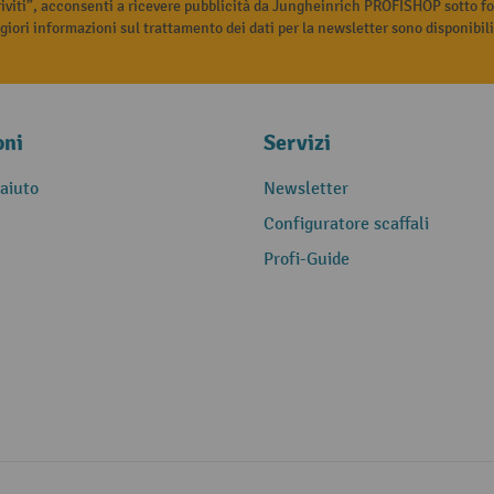
riviti”, acconsenti a ricevere pubblicità da Jungheinrich PROFISHOP sotto fo
iori informazioni sul trattamento dei dati per la newsletter sono disponibil
oni
Servizi
 aiuto
Newsletter
Configuratore scaffali
Profi-Guide