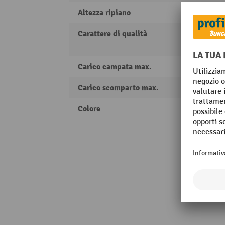
Altezza ripiano
25 m
Carattere di qualità
RAL-R
ripiani
Carico campata max.
1700 -
Carico scomparto max.
150 k
Colore
blu g