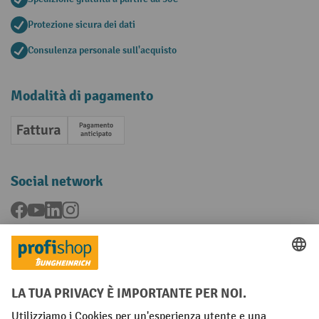
Protezione sicura dei dati
Consulenza personale sull'acquisto
Modalità di pagamento
Fattura
Pagamento anticipato
Social network
Facebook
YouTube
LinkedIn
Instagram
Condizioni Generali di Vendita
Dichiarazione di protezione dei dati
Impronta