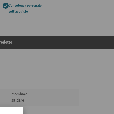
Consulenza personale
sull'acquisto
rodotto
piombare
saldare
12 kg