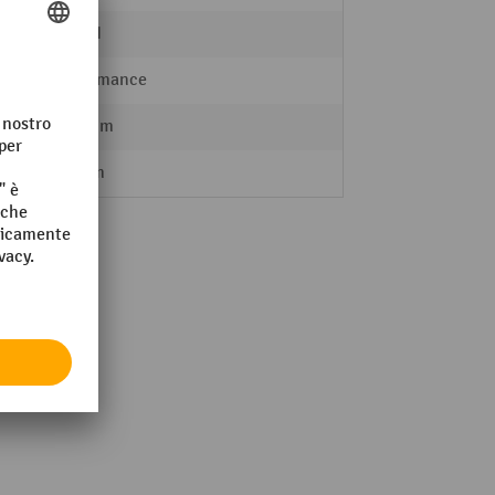
2800 N
Performance
0,73 mm
730 µm