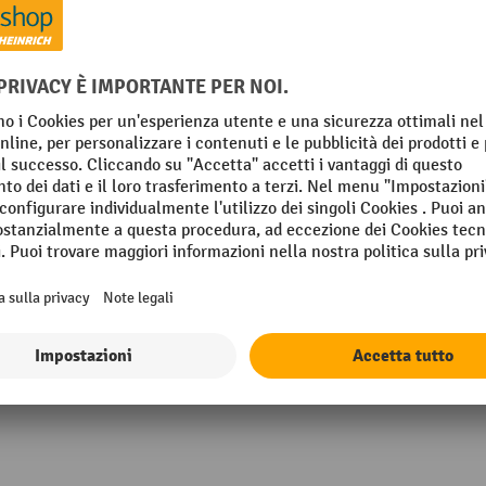
Resistenza allo strappo
m
Segmento
m
Spessore
m
Spessore del nastro (µm)
Mostra tutti i dettagli tecnici