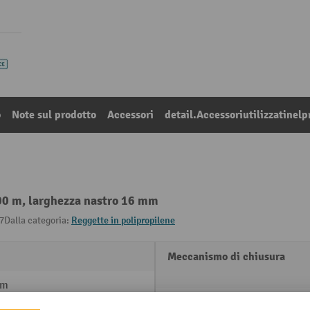
o
Note sul prodotto
Accessori
detail.Accessoriutilizzatinelp
800 m, larghezza nastro 16 mm
7
Dalla categoria:
Reggette in polipropilene
Meccanismo di chiusura
mm
Peso proprio