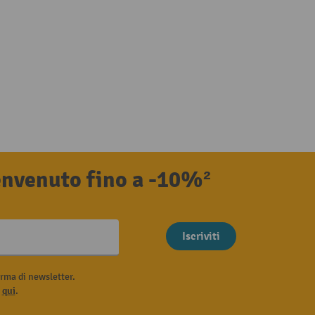
benvenuto fino a -10%²
Iscriviti
rma di newsletter.
i
qui
.