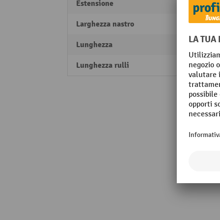
Estensione
26 %
Larghezza nastro
16 m
Lunghezza
1800 
Lunghezza rulli
1800 