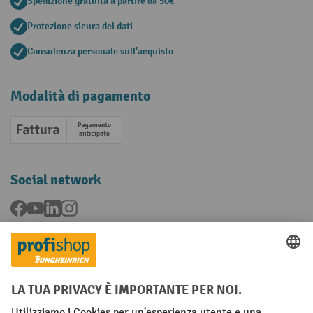
Spedizione gratuita a partire da 50€
Protezione sicura dei dati
Consulenza personale sull'acquisto
Modalità di pagamento
Fattura
Pagamento anticipato
Social network
Facebook
YouTube
LinkedIn
Instagram
Condizioni Generali di Vendita
Dichiarazione di protezione dei dati
Impronta