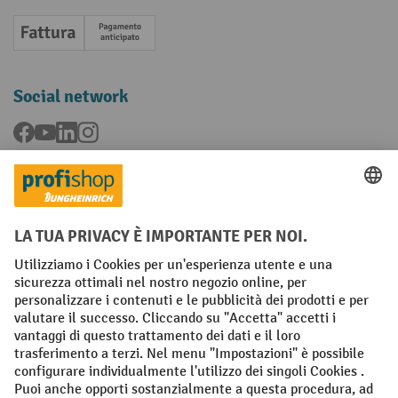
Fattura
Pagamento anticipato
Social network
Facebook
YouTube
LinkedIn
Instagram
Condizioni Generali di Vendita
Dichiarazione di protezione dei dati
Impronta
Impostazioni sulla privacy
All prices excl. VAT plus
shipping costs
and possible delivery charges,
if not stated otherwise.
¹ Lo sconto è valido fino a esaurimento scorte. Lo sconto non si applica