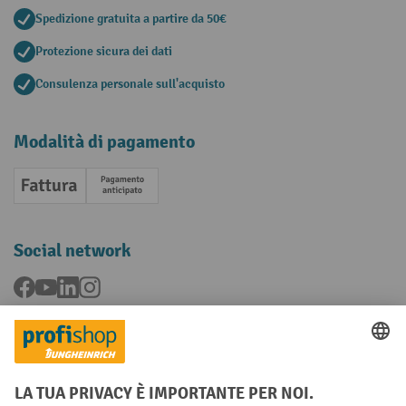
Spedizione gratuita a partire da 50€
Protezione sicura dei dati
Consulenza personale sull'acquisto
Modalità di pagamento
Fattura
Pagamento anticipato
Social network
Facebook
YouTube
LinkedIn
Instagram
Condizioni Generali di Vendita