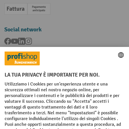
Fattura
Pagamento anticipato
Social network
Facebook
YouTube
LinkedIn
Instagram
Condizioni Generali di Vendita
Dichiarazione di protezione dei dati
Impronta
Impostazioni sulla privacy
All prices excl. VAT plus
shipping costs
and possible delivery charges,
if not stated otherwise.
¹ Lo sconto è valido fino a esaurimento scorte. Lo sconto non si applica