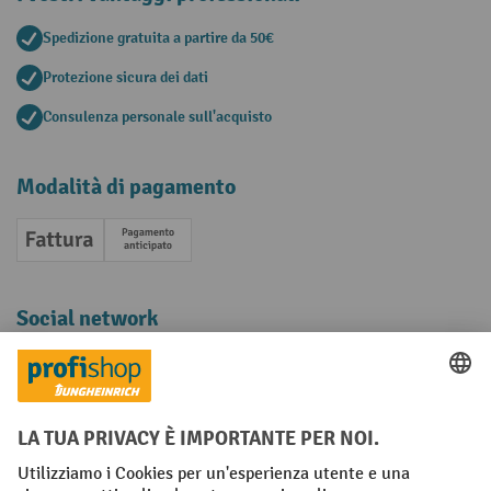
Spedizione gratuita a partire da 50€
Protezione sicura dei dati
Consulenza personale sull'acquisto
Modalità di pagamento
Fattura
Pagamento anticipato
Social network
Facebook
YouTube
LinkedIn
Instagram
Condizioni Generali di Vendita