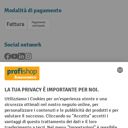
Modalità di pagamento
Fattura
Pagamento anticipato
Social network
Facebook
YouTube
LinkedIn
Instagram
Condizioni Generali di Vendita
Dichiarazione di protezione dei dati
Impronta
Impostazioni sulla privacy
All prices excl. VAT plus
shipping costs
and possible delivery charges,
if not stated otherwise.