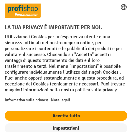
Condizioni Generali di Vendita
Dichiarazione di protezione dei dati
Impronta
Impostazioni sulla privacy
All prices excl. VAT plus
shipping costs
and possible delivery charges,
if not stated otherwise.
¹ Lo sconto è valido fino a esaurimento scorte. Lo sconto non si applica
ai prezzi speciali. Non è possibile la combinazione con altri sconti o
buoni in percentuale. | ² Lo sconto viene concesso una sola volta al
momento della prima registrazione alla newsletter. Il buono è valido
per 10 giorni e può essere riscosso online a partire da un valore netto
dell'ordine di 250 euro. L'importo dello sconto varia a seconda della
categoria di prodotto ed è fino al 10%. Sono esclusi i transpallet
elettrici, i carrelli elevatori elettrici, i carrelli elevatori frontali
elettrici e le gli utensili. Non si applica ai prezzi speciali. Non
cumulabile con altri sconti o buoni in percentuale.