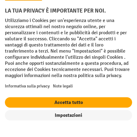
Condizioni Generali di Vendita
Dichiarazione di protezione dei dati
Impronta
Impostazioni sulla privacy
All prices excl. VAT plus
shipping costs
and possible delivery charges,
if not stated otherwise.
¹ Lo sconto è valido fino a esaurimento scorte. Lo sconto non si applica
ai prezzi speciali. Non è possibile la combinazione con altri sconti o
buoni in percentuale. | ² Lo sconto viene concesso una sola volta al
momento della prima registrazione alla newsletter. Il buono è valido
per 10 giorni e può essere riscosso online a partire da un valore netto
dell'ordine di 250 euro. L'importo dello sconto varia a seconda della
categoria di prodotto ed è fino al 10%. Sono esclusi i transpallet
filtro
Ordina per
elettrici, i carrelli elevatori elettrici, i carrelli elevatori frontali
elettrici e le gli utensili. Non si applica ai prezzi speciali. Non
cumulabile con altri sconti o buoni in percentuale.