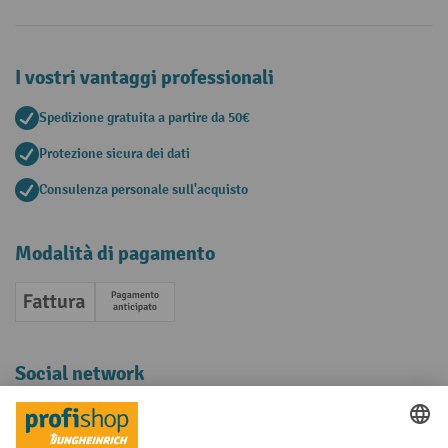
I vostri vantaggi professionali
Spedizione gratuita a partire da 50€
Protezione sicura dei dati
Consulenza personale sull'acquisto
Modalità di pagamento
Fattura
Pagamento anticipato
Social network
Facebook
YouTube
LinkedIn
Instagram