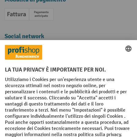
Fattura
Pagamento anticipato
Social network
Facebook
YouTube
LinkedIn
Instagram
Condizioni Generali di Vendita
Dichiarazione di protezione dei dati
Impronta
Impostazioni sulla privacy
All prices excl. VAT plus
shipping costs
and possible delivery charges,
if not stated otherwise.
¹ Lo sconto è valido fino a esaurimento scorte. Lo sconto non si applica