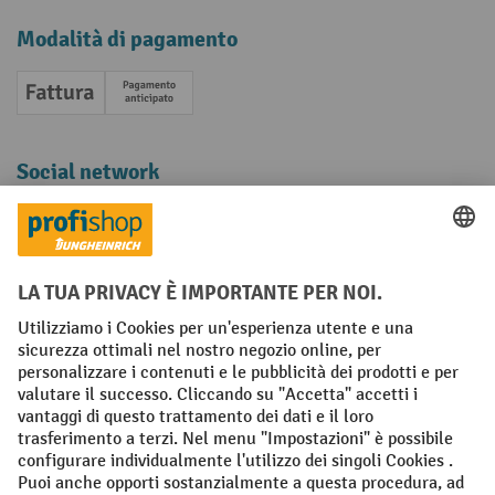
Modalità di pagamento
Fattura
Pagamento anticipato
Social network
Facebook
YouTube
LinkedIn
Instagram
Condizioni Generali di Vendita
Dichiarazione di protezione dei dati
Impronta
Impostazioni sulla privacy
All prices excl. VAT plus
shipping costs
and possible delivery charges,
if not stated otherwise.