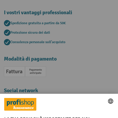
I vostri vantaggi professionali
Spedizione gratuita a partire da 50€
Protezione sicura dei dati
Consulenza personale sull'acquisto
Modalità di pagamento
Fattura
Pagamento anticipato
Social network
Facebook
YouTube
LinkedIn
Instagram