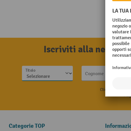
Iscriviti alla newsle
Titolo
Cognome
Cliccando su “Isc
Magg
Categorie TOP
Informazi