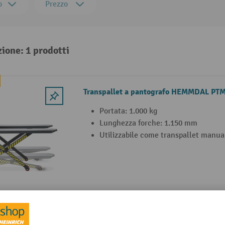
o
Prezzo
zione: 1 prodotti
Transpallet a pantografo HEMMDAL PTM 
Portata: 1.000 kg
Lunghezza forche: 1.150 mm
Utilizzabile come transpallet manua