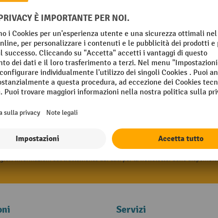
tter e ricevi un buono sconto di 
Indirizzo e-Mail
riviti”, acconsenti a ricevere pubblicità da Jungheinrich PROFISHOP sotto fo
iori informazioni sul trattamento dei dati per la newsletter sono disponibil
oni
Servizi