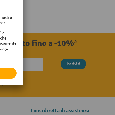
benvenuto fino a -10%²
Iscriviti
rma di newsletter.
i
qui
.
Linea diretta di assistenza