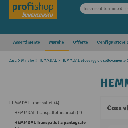
search
Skip to main navigation
Assortimento
Marche
Offerte
Configuratore S
Casa
Marche
HEMMDAL
HEMMDAL Stoccaggio e sollevamento
HEMM
HEMMDAL Transpallet (4)
Cosa v
HEMMDAL Transpallet manuali (2)
HEMMDAL Transpallet a pantografo