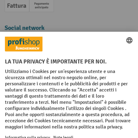
Fattura
Pagamento anticipato
Social network
Facebook
YouTube
LinkedIn
Instagram
Condizioni Generali di Vendita
Dichiarazione di protezione dei dati
Impronta
Impostazioni sulla privacy
All prices excl. VAT plus
shipping costs
and possible delivery charges,
if not stated otherwise.
¹ Lo sconto è valido fino a esaurimento scorte. Lo sconto non si applica
ai prezzi speciali. Non è possibile la combinazione con altri sconti o