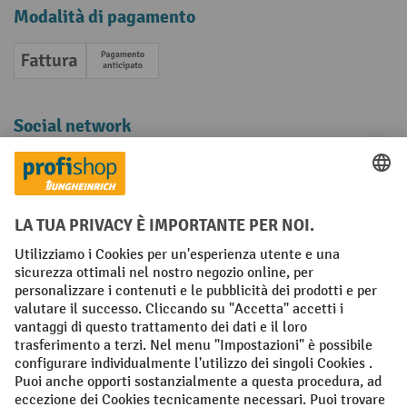
Modalità di pagamento
Fattura
Pagamento anticipato
Social network
Facebook
YouTube
LinkedIn
Instagram
Condizioni Generali di Vendita
Dichiarazione di protezione dei dati
Impronta
Impostazioni sulla privacy
All prices excl. VAT plus
shipping costs
and possible delivery charges,
if not stated otherwise.