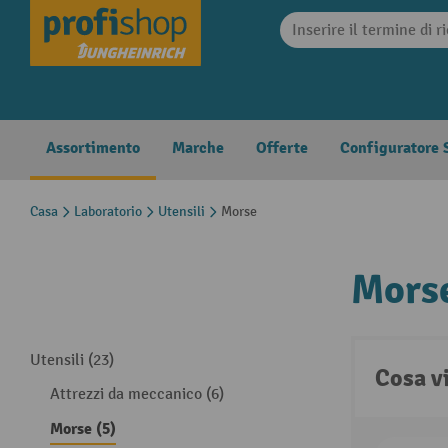
search
Skip to main navigation
Assortimento
Marche
Offerte
Configuratore S
Casa
Laboratorio
Utensili
Morse
Mors
Utensili (23)
Cosa v
Attrezzi da meccanico (6)
Morse (5)