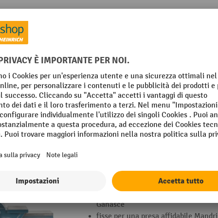
Morsa parallela, apertura in avanti
Morsa parallela forgiata in acciaio -
Ganasce
fisse per una presa affidabile Mandr
intercambiabile Disponibile
Morsa parallela, apertura in avanti
Morsa parallela forgiata in acciaio -
Ganasce
fisse per una presa affidabile Mandr