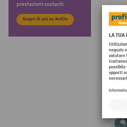
prestazioni costanti.
Scopri di più su AntOn