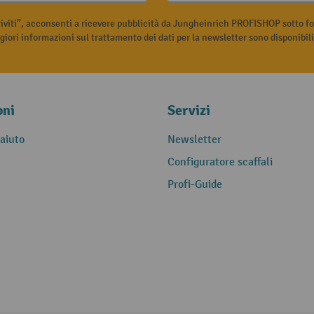
riviti”, acconsenti a ricevere pubblicità da Jungheinrich PROFISHOP sotto fo
iori informazioni sul trattamento dei dati per la newsletter sono disponibil
oni
Servizi
 aiuto
Newsletter
Configuratore scaffali
Profi-Guide