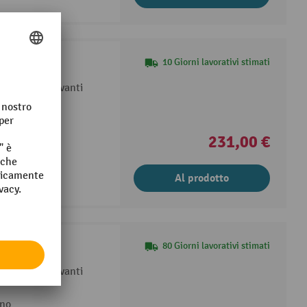
10 Giorni lavorativi stimati
 Apertura in avanti
ino
231,00 €
Al prodotto
80 Giorni lavorativi stimati
 Apertura in avanti
ino