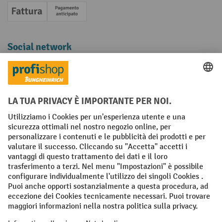
Fattura
Pagamento anticipato
Social network
Facebook
YouTube
LinkedIn
Instagram
Condizioni Generali di Vendita
Dichiarazione di protezione dei dati
Impronta
Impostazioni sulla privacy
All prices excl. VAT plus
shipping costs
and possible delivery charges,
if not stated otherwise.
¹ Lo sconto è valido fino a esaurimento scorte. Lo sconto non si applica
ai prezzi speciali. Non è possibile la combinazione con altri sconti o