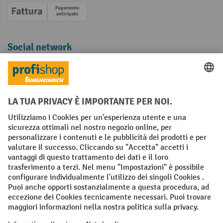
Fattura
Pagamento anticipato
Social network
Facebook
YouTube
LinkedIn
Instagram
Condizioni Generali di Vendita
Dichiarazione di protezione dei dati
Impronta
Impostazioni sulla privacy
All prices excl. VAT plus
shipping costs
and possible delivery charges,
if not stated otherwise.
¹ Lo sconto è valido fino a esaurimento scorte. Lo sconto non si applica
ai prezzi speciali. Non è possibile la combinazione con altri sconti o