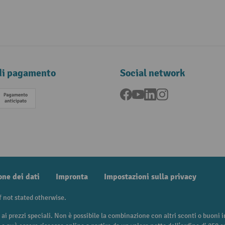
di pagamento
Social network
Facebook
YouTube
LinkedIn
Instagram
Pagamento anticipato
one dei dati
Impronta
Impostazioni sulla privacy
f not stated otherwise.
 ai prezzi speciali. Non è possibile la combinazione con altri sconti o buoni