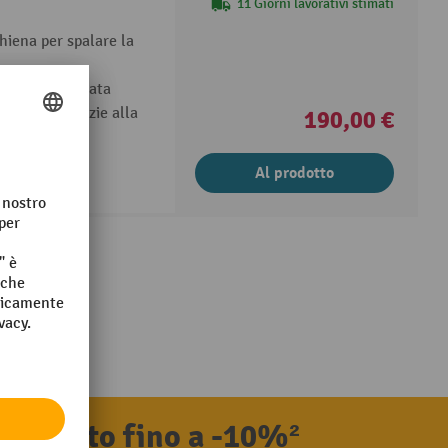
11 Giorni lavorativi stimati
hiena per spalare la
aumenta la durata
à di neve grazie alla
190,00 €
Al prodotto
benvenuto fino a -10%²