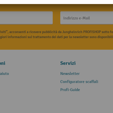
Indirizzo e-Mail
riviti”, acconsenti a ricevere pubblicità da Jungheinrich PROFISHOP sotto fo
iori informazioni sul trattamento dei dati per la newsletter sono disponibil
oni
Servizi
 aiuto
Newsletter
Configuratore scaffali
Profi-Guide