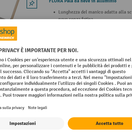
FLORA Pala da neve in alluminio
Lunghezza del manico adatta alla sc
neve senza fatica
Il bordo di testa in acciaio zincato 
Pala da neve adatta a piccole quantit
forma curva della lama
tter e ricevi un buono sconto di 