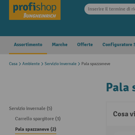
search
Skip to main navigation
Assortimento
Marche
Offerte
Configuratore S
Casa
Ambiente
Servizio invernale
Pala spazzaneve
Pala 
Servizio invernale (5)
Cosa v
Carrello spargitore (3)
Pala spazzaneve (2)