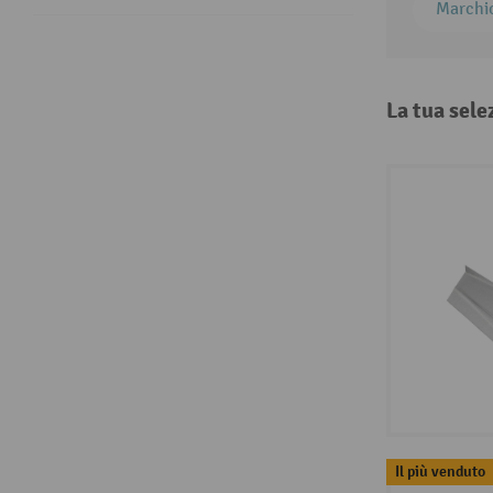
Marchi
La tua sele
Il più venduto