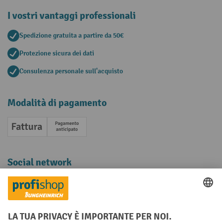
I vostri vantaggi professionali
Spedizione gratuita a partire da 50€
Protezione sicura dei dati
Consulenza personale sull'acquisto
Modalità di pagamento
Fattura
Pagamento anticipato
Social network
Facebook
YouTube
LinkedIn
Instagram