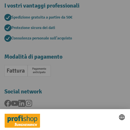
I vostri vantaggi professionali
Spedizione gratuita a partire da 50€
Protezione sicura dei dati
Consulenza personale sull'acquisto
Modalità di pagamento
Fattura
Pagamento anticipato
Social network
Facebook
YouTube
LinkedIn
Instagram