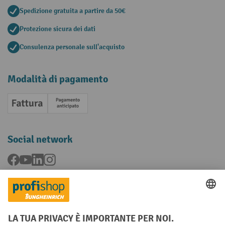
Spedizione gratuita a partire da 50€
Protezione sicura dei dati
Consulenza personale sull'acquisto
Modalità di pagamento
Fattura
Pagamento anticipato
Social network
Facebook
YouTube
LinkedIn
Instagram
Condizioni Generali di Vendita